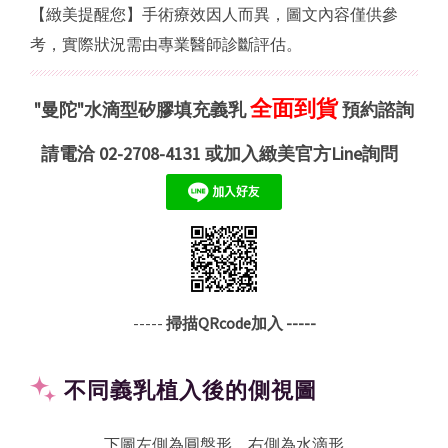
【緻美提醒您】手術療效因人而異，圖文內容僅供參
考，實際狀況需由專業醫師診斷評估。
全面到貨
"曼陀"水滴型矽膠填充義乳
預約諮詢
請電洽 02-2708-4131 或加入緻美官方Line詢問
-----
掃描QRcode加入 -----
不同義乳植入後的側視圖
下圖左側為圓盤形，右側為水滴形