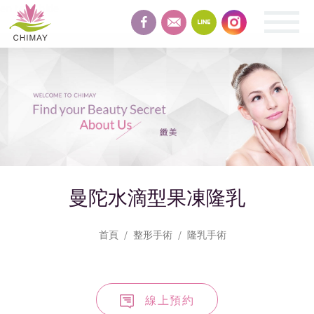
en text-hide
緻
美
整
形
曼陀水滴型果凍隆乳
首頁
整形手術
隆乳手術
線上預約