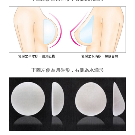
下圖左側為圓盤形，右側為水滴形