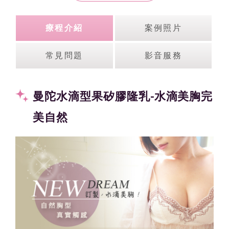
療程介紹
案例照片
常見問題
影音服務
曼陀水滴型果矽膠隆乳-水滴美胸完
美自然