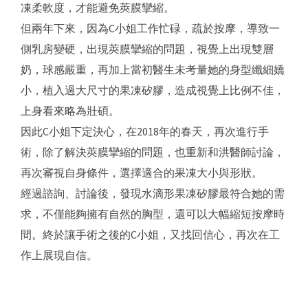
凍柔軟度，才能避免莢膜攣縮。
但兩年下來，因為C小姐工作忙碌，疏於按摩，導致一
側乳房變硬，出現莢膜攣縮的問題，視覺上出現雙層
奶，球感嚴重，再加上當初醫生未考量她的身型纖細嬌
小，植入過大尺寸的果凍矽膠，造成視覺上比例不佳，
上身看來略為壯碩。
因此C小姐下定決心，在2018年的春天，再次進行手
術，除了解決莢膜攣縮的問題，也重新和洪醫師討論，
再次審視自身條件，選擇適合的果凍大小與形狀。
經過諮詢、討論後，發現水滴形果凍矽膠最符合她的需
求，不僅能夠擁有自然的胸型，還可以大幅縮短按摩時
間。終於讓手術之後的C小姐，又找回信心，再次在工
作上展現自信。