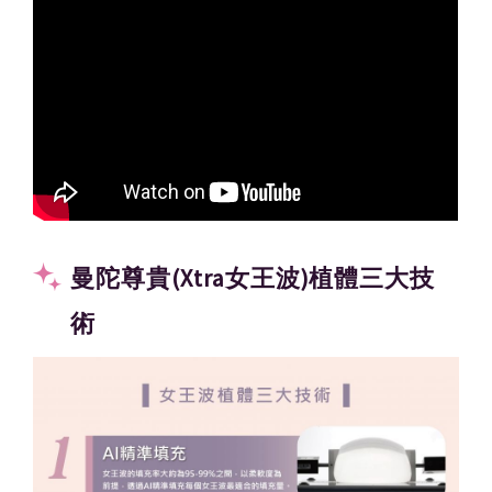
曼陀尊貴(Xtra女王波)植體三大技
術