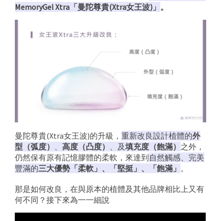
MemoryGel Xtra「曼陀尊貴(Xtra女王波)
」
。
曼陀尊貴(Xtra女王波)的升級，
重新改良設計植體的
外
型（弧度）
、
高度（凸度）
、及
填充度（飽滿）
之外，
仍然保有原有記憶膠體的柔軟，來達到
自然觸感、完美
豐滿的
三大優勢「柔軟」、「堅挺」、「飽滿」
。
那是如何改良，在與原本的植體及其他品牌相比上又有
何不同？接下來為一一細說