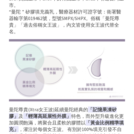
市。
“曼陀＂矽膠填充義乳，醫療器材許可證字號：衛署醫
器輸字第019462號，型號SMPX/SHPX。俗稱「曼陀尊
貴」「過去俗稱女王波」，內文皆使用女王波代替全
名。
曼陀尊貴(Xtra女王波)延續曼陀經典的
「記憶果凍矽
膠」
及
「輕薄高延展性外膜」
特色，而外型升級進化更
加圓潤飽滿，將聚合且柔軟的膠體以
「黃金比例精準填
充」
，灌注於每個女王波。 有別於100%填充引發不自