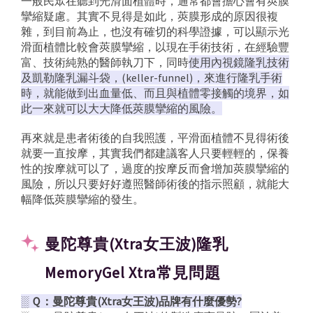
一般民眾在聽到光滑面植體時，通常都會擔心會有莢膜
攣縮疑慮。其實不見得是如此，莢膜形成的原因很複
雜，到目前為止，也沒有確切的科學證據，可以顯示光
滑面植體比較會莢膜攣縮，以現在手術技術，在經驗豐
富、技術純熟的醫師執刀下，同時
使用內視鏡隆乳技術
及凱勒隆乳漏斗袋，(keller-funnel)，來進行隆乳手術
時，就能做到出血量低、而且與植體零接觸的境界，如
此一來就可以大大降低莢膜攣縮的風險。
再來就是患者術後的自我照護，平滑面植體不見得術後
就要一直按摩，其實我們都建議客人只要輕輕的，保養
性的按摩就可以了，過度的按摩反而會增加莢膜攣縮的
風險，所以只要好好遵照醫師術後的指示照顧，就能大
幅降低莢膜攣縮的發生。
曼陀尊貴(Xtra女王波)隆乳
MemoryGel Xtra常見問題
░ Ｑ：
曼陀尊貴(Xtra女王波)
品牌有什麼優勢?