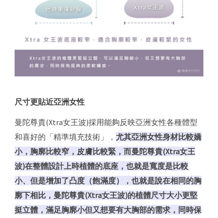
尺寸更貼近亞洲女性
曼陀尊貴(Xtra女王波)採用能夠反映亞洲女性各種體型
和喜好的「精準填充技術」，
尤其亞洲女性身材比較嬌
小，胸廓比較窄，皮膚比較緊，而曼陀尊貴(Xtra女王
波)
在整體設計上時植體的底座，也就是寬度是比較
小、但是增加了凸度（飽滿度），也就是說在相同的胸
廓下相比，曼陀尊貴(Xtra女王波)
的植體尺寸大小更堅
挺立體，滿足胸廓小但又想要有大胸部的需求，同時保