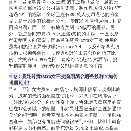
░ Ａ：曼陀尊貴(Xtra女王波)的製造廠商曼陀，屬於美
國著名的醫療器材公司嬌生集團，製作乳房植入物已有
超過40年的經驗，全球已經有800萬人使用過他們的產
品，是一家很有信譽的公司。 曼陀的乳房植入物，也是
目前台灣市面上唯一有通過美國FDA核可的產品。另
外，就是曼陀尊貴(Xtra女王波)柔軟的手感，一直以來
都蠻受客人的喜愛，因為曼陀尊貴(Xtra女王波)使用的
是專利的記憶果凍矽膠(Memory Gel)，以及AI精準充填
技術，根據每個尺寸，透過AI計算出最合適的填充比
例，大約在95-99%之間，這樣可以減少尖端凹陷，提
升植體飽滿度，既能塑形又能維持柔軟的手感。
░ Ｑ：
曼陀尊貴(Xtra女王波)
隆乳適合哪些族群？如何
挑選尺寸?
░ Ａ：亞洲女性身材比較嬌小，胸廓比較窄，皮膚比較
緊，原本的光滑面植體在使用時，如果用在胸廓偏小
（好比說12公分）的女性身上時，會建議選擇底座的直
徑在12公分以下的植體，那如果挑選底座的直徑超過12
公分的植體時，或者空間根本不夠置入植體，即使勉強
塞進去，胸部也有可能整個會被擠到外側，比例上就會
顯得過大而不自然。而曼陀尊貴(Xtra女王波)因為提高