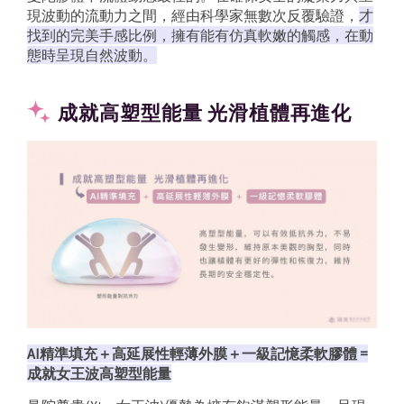
現波動的流動力之間，經由科學家無數次反覆驗證，
才
找到的完美手感比例，擁有能有仿真軟嫩的觸感，在動
態時呈現自然波動。
成就高塑型能量 光滑植體再進化
AI
精準填充＋高延展性輕薄外膜＋一級記憶柔軟膠體 =
成就女王波高塑型能量