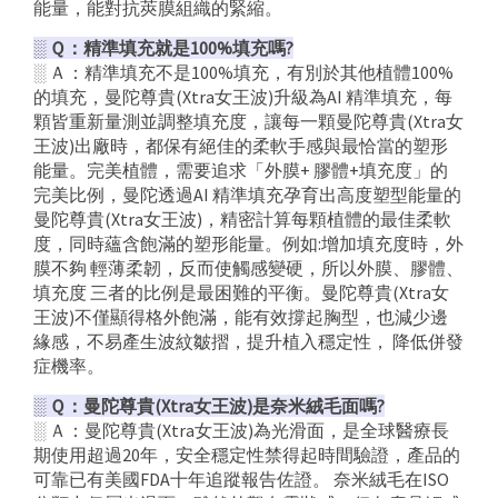
能量，能對抗莢膜組織的緊縮。
░ Ｑ：精準填充就是100%填充嗎?
░ Ａ：精準填充不是100%填充，有別於其他植體100%
的填充，曼陀尊貴(Xtra女王波)升級為AI 精準填充，每
顆皆重新量測並調整填充度，讓每一顆曼陀尊貴(Xtra女
王波)出廠時，都保有絕佳的柔軟手感與最恰當的塑形
能量。完美植體，需要追求「外膜+ 膠體+填充度」的
完美比例，曼陀透過AI 精準填充孕育出高度塑型能量的
曼陀尊貴(Xtra女王波)，精密計算每顆植體的最佳柔軟
度，同時蘊含飽滿的塑形能量。例如:增加填充度時，外
膜不夠 輕薄柔韌，反而使觸感變硬，所以外膜、膠體、
填充度 三者的比例是最困難的平衡。曼陀尊貴(Xtra女
王波)不僅顯得格外飽滿，能有效撐起胸型，也減少邊
緣感，不易產生波紋皺摺，提升植入穩定性， 降低併發
症機率。
░ Ｑ：
曼陀尊貴(Xtra女王波)
是奈米絨毛面嗎?
░ Ａ：曼陀尊貴(Xtra女王波)為光滑面，是全球醫療長
期使用超過20年，安全穩定性禁得起時間驗證，產品的
可靠已有美國FDA十年追蹤報告佐證。 奈米絨毛在ISO