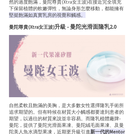
然的過度飽滿，曼陀尊貴(Xtra女王波)在接近完全填充
下保留植體的軟嫩彈性，無論身形怎麼移動，都能擁有
堅挺飽滿如真實乳房的視覺和觸感。
升級 - 曼陀光滑面隆乳2.0
曼陀尊貴(Xtra女王波)
自然柔軟且飽滿的美胸，是大多數女性選擇隆乳手術所
追求期望的。但有時候在材質大小觸感都要達到患者的
期望，以過往的材質來說並非容易。而隆乳植體廠牌-
曼陀，提供了曼陀光滑面果凍、曼陀絨毛面果凍、及曼
陀美人魚水滴型果凍，近期更升級引進
新一代的Mentor