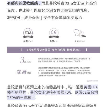
有經典的柔軟觸感，
而且曼陀尊貴(Xtra女王波)的高填
充度，也比較可以撐起亞洲女性比較緊緻的乳房。
3證核可、終身保固｜安全有保障 隆乳更放心
曼陀是目前臺灣上市的植體品牌中，唯一通過
美國FDA
核可的品牌
，
曼陀女王波擁有美國FDA
、
歐盟CE及台灣
TFDA的三證核可
。
曼陀尊貴(Xtra女王波)憑藉豐富的乳房植體製造經驗及