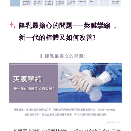
隆乳最擔心的問題——莢膜攣縮 ，
新一代的植體又如何改善?