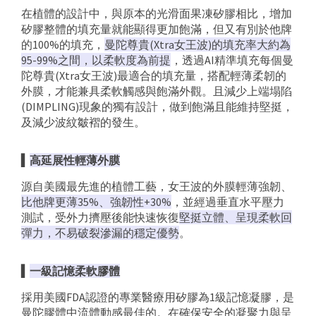
在植體的設計中，與原本的光滑面果凍矽膠相比，增加
矽膠整體的填充量就能顯得更加飽滿，但又有別於他牌
的100%的填充，
曼陀尊貴(Xtra女王波)的填充率大約為
95-99%之間，以柔軟度為前提
，透過AI精準填充每個曼
陀尊貴(Xtra女王波)最適合的填充量，搭配輕薄柔韌的
外膜，才能兼具柔軟觸感與飽滿外觀。且減少上端塌陷
(DIMPLING)現象的獨有設計，做到飽滿且能維持堅挺，
及減少波紋皺褶的發生。
▍
高延展性輕薄外膜
源自美國最先進的植體工藝，女王波的外膜輕薄強韌、
比他牌更薄35%、強韌性+30%
，並經過垂直水平壓力
測試，受外力擠壓後能快速恢復
堅挺立體、呈現柔軟回
彈力，不易破裂滲漏的穩定優勢
。
▍
一級記憶柔軟膠體
採用美國FDA認證的專業醫療用矽膠為1級記憶凝膠，是
曼陀膠體中流體動感最佳的。在確保安全的凝聚力與呈