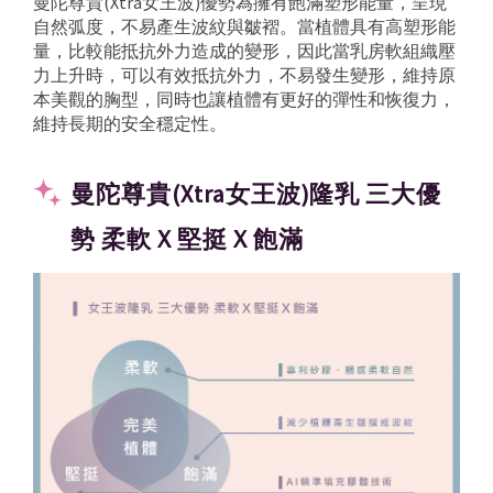
曼陀尊貴(Xtra女王波)優勢為擁有飽滿塑形能量，呈現
自然弧度，不易產生波紋與皺褶。當植體具有高塑形能
量，比較能抵抗外力造成的變形，因此當乳房軟組織壓
力上升時，可以有效抵抗外力，不易發生變形，維持原
本美觀的胸型，同時也讓植體有更好的彈性和恢復力，
維持長期的安全穩定性。
曼陀尊貴(Xtra女王波)隆乳 三大優
勢 柔軟Ｘ堅挺Ｘ飽滿