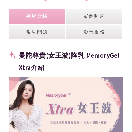
療程介紹
案例照片
常見問題
影音服務
曼陀尊貴(女王波)隆乳 MemoryGel
Xtra介紹