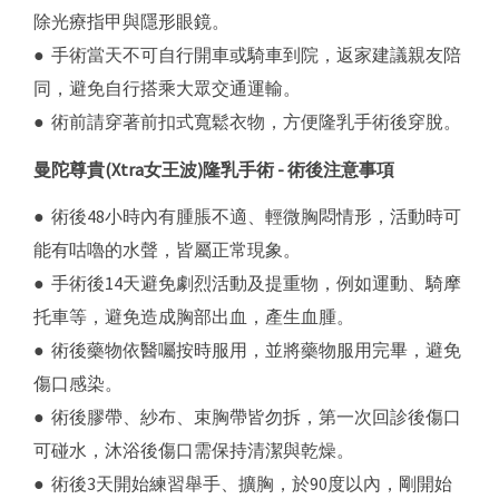
除光療指甲與隱形眼鏡。
● 手術當天不可自行開車或騎車到院，返家建議親友陪
同，避免自行搭乘大眾交通運輸。
● 術前請穿著前扣式寬鬆衣物，方便隆乳手術後穿脫。
曼陀尊貴(Xtra女王波)隆乳手術 - 術後注意事項
● 術後48小時內有腫脹不適、輕微胸悶情形，活動時可
能有咕嚕的水聲，皆屬正常現象。
● 手術後14天避免劇烈活動及提重物，例如運動、騎摩
托車等，避免造成胸部出血，產生血腫。
● 術後藥物依醫囑按時服用，並將藥物服用完畢，避免
傷口感染。
● 術後膠帶、紗布、束胸帶皆勿拆，第一次回診後傷口
可碰水，沐浴後傷口需保持清潔與乾燥。
● 術後3天開始練習舉手、擴胸，於90度以內，剛開始