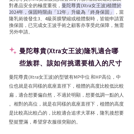
對產品安全的極度重視，
曼陀尊貴(Xtra女王波)植體於
2024年，保固時限由「12年」升級為「終身保固」
，當
隆乳術後發生3、4級莢膜攣縮或植體裂時，皆能申請置
換保固，已完成女王波手術之顧客亦享受此保障，無需
另外申請。
曼陀尊貴(Xtra女王波)隆乳適合哪
些族群、該如何挑選要植入的尺寸
曼陀尊貴(Xtra女王波)的型號有MP中位 和HP高位，中
位也就是在同樣的底座直徑下，植體的高度比較低比較
扁，適合想要偏自然，不過於明顯，想要低調一點的人
。相對的高位，就是在同樣的底座直徑下，植體的高度
是比較高比較凸的，比較適合追求大罩杯，隆乳後想要
堅挺豐滿，希望穿衣服很突顯的。