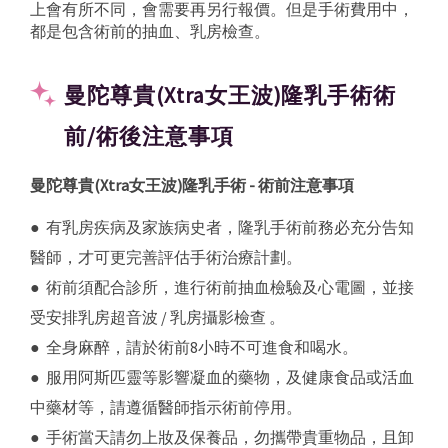
上會有所不同，會需要再另行報價。但是手術費用中，
都是包含術前的抽血、乳房檢查。
曼陀尊貴(Xtra女王波)隆乳手術術
前/術後注意事項
曼陀尊貴(Xtra女王波)隆乳手術 - 術前注意事項
● 有乳房疾病及家族病史者，隆乳手術前務必充分告知
醫師，才可更完善評估手術治療計劃。
● 術前須配合診所，進行術前抽血檢驗及心電圖，並接
受安排乳房超音波 / 乳房攝影檢查 。
● 全身麻醉，請於術前8小時不可進食和喝水。
● 服用阿斯匹靈等影響凝血的藥物，及健康食品或活血
中藥材等，請遵循醫師指示術前停用。
● 手術當天請勿上妝及保養品，勿攜帶貴重物品，且卸