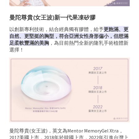
曼陀尊貴(女王波)新一代果凍矽膠
以創新專利技術，結合經典獨有膠體，給予
更飽滿、更
自然、更堅挺的胸型，符合亞洲女性身形偏小，但想滿
足柔軟豐滿的美胸
，為目前熱門全新的隆乳手術植體新
選擇！
曼陀尊貴(女王波)
，英文為Mentor MemoryGel Xtra，
2017美國上市，2018年於韓國上市，2022年引進台灣上