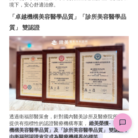
境下，安心舒適治療。
「卓越機構美容醫學品質」「診所美容醫學品
質」 雙認證
透過衛福部醫策會，針對國內醫美診所及醫療院所中，
提供有指標性的認證醫療機構專案，
緻美榮獲-「卓越
機構美容醫學品質」及「診所美容醫學品質」 雙認證，
由衛福部認證肯定成為醫療機構界的標竿。