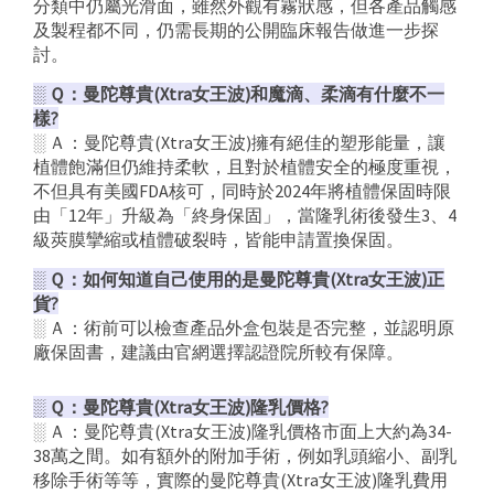
分類中仍屬光滑面，雖然外觀有霧狀感，但各產品觸感
及製程都不同，仍需長期的公開臨床報告做進一步探
討。
░ Ｑ：
曼陀尊貴(Xtra女王波)
和
魔滴、柔滴有什麼不一
樣?
░ Ａ：曼陀尊貴(Xtra女王波)擁有絕佳的塑形能量，讓
植體飽滿但仍維持柔軟，且對於植體安全的極度重視，
不但具有美國FDA核可，同時於2024年將植體保固時限
由「12年」升級為「終身保固」，當隆乳術後發生3、4
級莢膜攣縮或植體破裂時，皆能申請置換保固。
░ Ｑ：如何知道自己使用的是
曼陀尊貴(Xtra女王波)
正
貨?
░ Ａ：術前可以檢查產品外盒包裝是否完整，並認明原
廠保固書，建議由官網選擇認證院所較有保障。
░ Ｑ：
曼陀尊貴(Xtra女王波)
隆乳價格?
░ Ａ：曼陀尊貴(Xtra女王波)隆乳價格市面上大約為34-
38萬之間。如有額外的附加手術，例如乳頭縮小、副乳
移除手術等等，實際的曼陀尊貴(Xtra女王波)隆乳費用