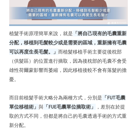
植髮手術原理簡單來說，就是
「將自己現有的毛囊重新
分配，移植到毛髮較少或是需要的區域，重新擁有毛囊
可以再度生長毛髮。」
而植髮移植手術主要從後枕部
（供髮區）的位置進行摘取，因為後枕部的毛囊不會受
雄性荷爾蒙影響而萎縮，因此移植後較不會有落髮的擔
憂。
而目前植髮手術大略分為兩種方式，分別是
「FUT毛囊
單位移植術」
與
「
FUE毛囊單位摘取術
」
，差別在於提
取的方式不同，但都是將自己的毛囊透過手術的方式重
新分配。