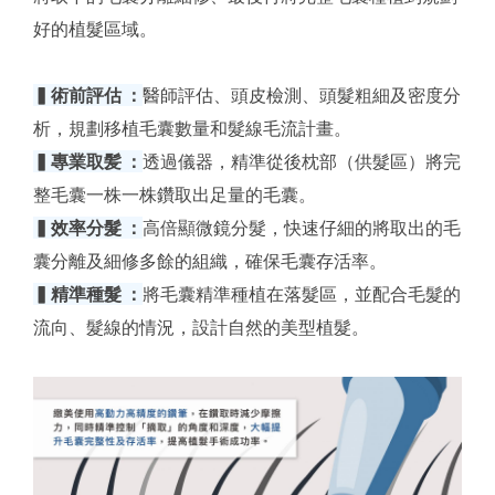
好的植髮區域。
▍
術前評估 ：
醫師評估、頭皮檢測、頭髮粗細及密度分
析，規劃移植毛囊數量和髮線毛流計畫。
▍專業取髪 ：
透過儀器，精準從後枕部（供髮區）將完
整毛囊一株一株鑽取出足量的毛囊。
▍效率分髮 ：
高倍顯微鏡分髮，快速仔細的將取出的毛
囊分離及細修多餘的組織，確保毛囊存活率。
▍精準種髮 ：
將毛囊精準種植在落髮區，並配合毛髮的
流向、髮線的情況，設計自然的美型植髮。