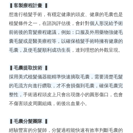
▍客製療程計畫 ▍
想進行植髮手術，有穩定健康的頭皮、健康的毛囊也是
植髮條件之一，在諮詢評估後，會針對
個人形況給予術
前術後的育髮療程建議，例如：口服及外用藥物強健毛
囊毛髮或是醫美療程等，以確保植髮手術時擁有健康的
毛囊，及使毛髮順利成功生長
，達到理想的外觀呈現。
▍毛囊提取技術 ▍
採用美式植髮儀器能精準快速摘取毛囊，需要清楚毛髮
的毛流方向進行鑽取，才不會損傷到毛囊，確保毛囊完
整性，
手術過程頭皮上只會出現微小的圓形傷口，也會
不傷害頭皮周圍組織，術後出血量小。
▍毛囊分髮團隊 ▍
經驗豐富的分髮師，分髮過程能快速有效率判斷毛囊的