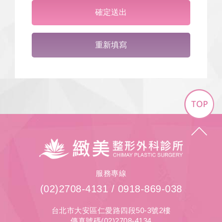
確定送出
重新填寫
Top
緻
美
整
形
服務專線
外
(02)2708-4131
/
0918-869-038
科
診
台北市大安區仁愛路四段50-3號2樓
所
傳真號碼(02)2708-4134