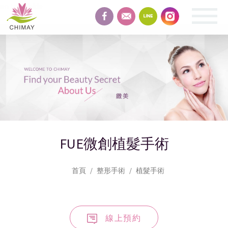
en text-hide
緻
美
整
形
FUE微創植髮手術
首頁
整形手術
植髮手術
線上預約