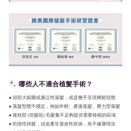
哪些人不適合植髮手術？
● 頭部大範圍或廣泛性落髮，或是幾乎呈現稀鬆狀態
● 落髮型態不穩定，例如年輕、產後落髮、壓力型落髮
● 後枕部 (供髮區) 毛髮量不足夠提供需要移植的區域
● 疤痕性掉髮，頭皮產生發炎性疾病，有不健康情況