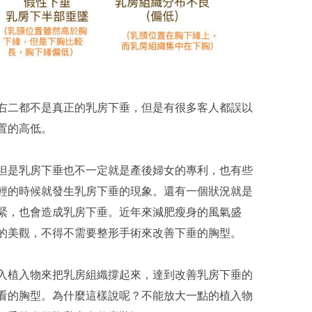
右二都不是真正的乳房下垂，但是有很多客人都誤以
置的高低。
但是乳房下垂也不一定就是產後婦女的專利，也有些
輕的時候就發生乳房下垂的現象。還有一個狀況就是
緊，也會造成乳房下垂。近年來減肥瘦身的風氣盛
的美觀，不得不需要整形手術來改善下垂的胸型。
入植入物來把乳房組織撐起來，達到改善乳房下垂的
看的胸型。為什麼這樣說呢？不能放大一點的植入物