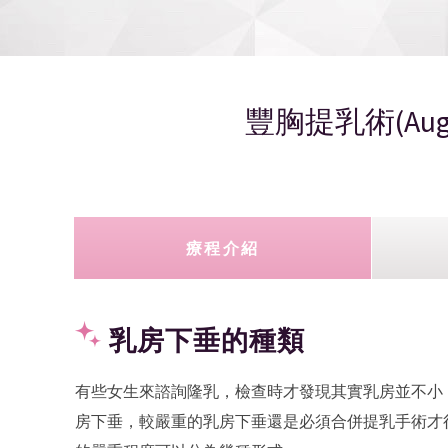
豐胸提乳術(Augm
療程介紹
乳房下垂的種類
有些女生來諮詢隆乳，檢查時才發現其實乳房並不小
房下垂，較嚴重的乳房下垂還是必須合併提乳手術才