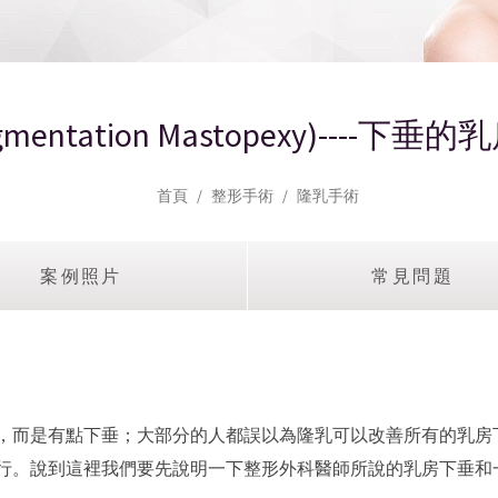
entation Mastopexy)----
首頁
整形手術
隆乳手術
案例照片
常見問題
，而是有點下垂；大部分的人都誤以為隆乳可以改善所有的乳房
行。說到這裡我們要先說明一下整形外科醫師所說的乳房下垂和