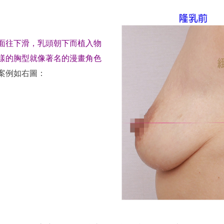
面往下滑，乳頭朝下而植入物
樣的胸型就像著名的漫畫角色
案例如右圖：