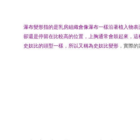
瀑布變形指的是乳房組織會像瀑布一樣沿著植入物表
卻還是停留在比較高的位置，上胸通常會鼓起來，這
史奴比的頭型一樣，所以又稱為史奴比變形
，實際的