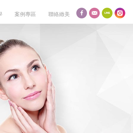
學
案例專區
聯絡緻美