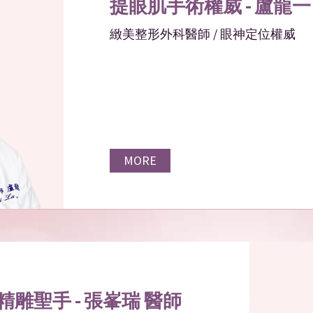
提眼肌手術權威 - 盧龍一
緻美整形外科醫師 / 眼神定位權威
MORE
雕聖手 - 張峯瑞
醫師