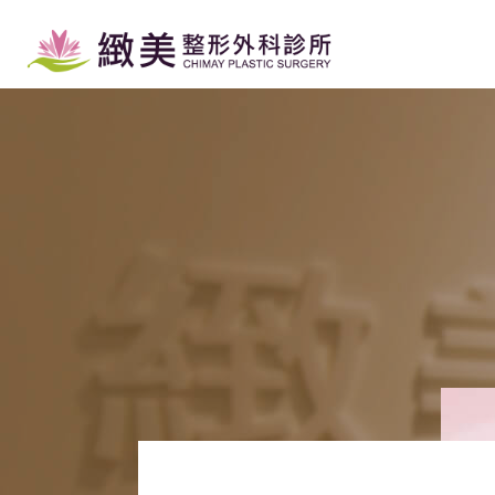
緻
美
整
形