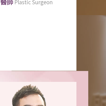
醫師
Plastic Surgeon