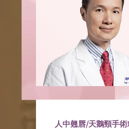
人中翹唇/天鵝頸手術精