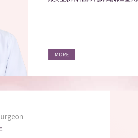
MORE
Surgeon
主