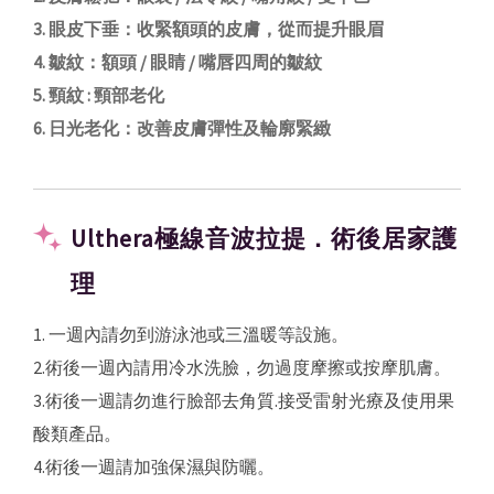
3. 眼皮下垂：收緊額頭的皮膚，從而提升眼眉
4. 皺紋：額頭 / 眼睛 / 嘴唇四周的皺紋
5. 頸紋 : 頸部老化
6. 日光老化：改善皮膚彈性及輪廓緊緻
Ulthera極線音波拉提．術後居家護
理
1. 一週內請勿到游泳池或三溫暖等設施。
2.術後一週內請用冷水洗臉，勿過度摩擦或按摩肌膚。
3.術後一週請勿進行臉部去角質.接受雷射光療及使用果
酸類產品。
4.術後一週請加強保濕與防曬。