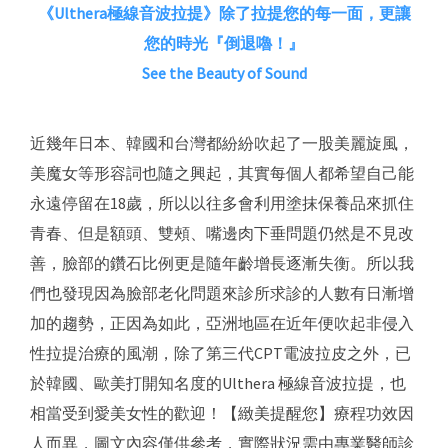
《Ulthera極線音波拉提》除了拉提您的每一面，更讓
您的時光『倒退嚕！』
See the Beauty of Sound
近幾年日本、韓國和台灣都紛紛吹起了一股美麗旋風，
美魔女等形容詞也隨之興起，其實每個人都希望自己能
永遠停留在18歲，所以以往多會利用塗抹保養品來抓住
青春、但是額頭、雙頰、嘴邊肉下垂問題仍然是不見改
善，臉部的鑽石比例更是隨年齡增長逐漸失衡。所以我
們也發現因為臉部老化問題來診所求診的人數有日漸增
加的趨勢，正因為如此，亞洲地區在近年便吹起非侵入
性拉提治療的風潮，除了第三代CPT電波拉皮之外，已
於韓國、歐美打開知名度的Ulthera 極線音波拉提，也
相當受到愛美女性的歡迎！【緻美提醒您】療程功效因
人而異，圖文內容僅供參考，實際狀況需由專業醫師診