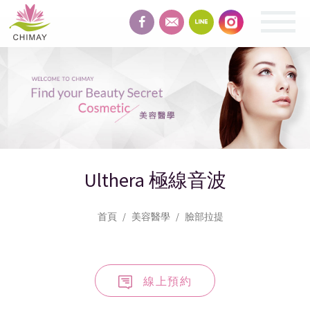
緻
美
整
形
BEAUTY
Ulthera 極線音波
首頁
美容醫學
臉部拉提
線上預約