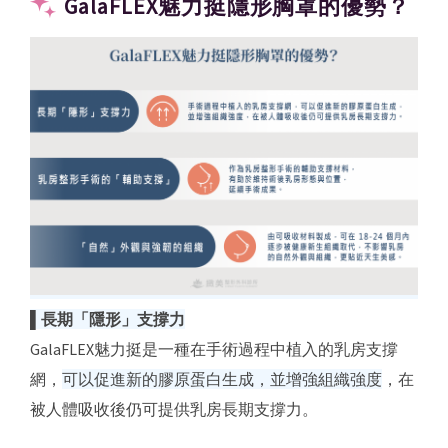
GalaFLEX魅力挺隱形胸罩的優勢？
▌
長期「隱形」支撐力
GalaFLEX魅力挺是一種在手術過程中植入的乳房支撐
網，
可以促進新的膠原蛋白生成，並增強組織強度
，在
被人體吸收後仍可提供乳房長期支撐力。