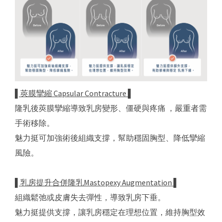
▌莢膜攣縮 Capsular Contracture
▌
隆乳後莢膜攣縮導致乳房變形、僵硬與疼痛 ，嚴重者需
手術移除。
魅力挺可加強術後組織支撐，幫助穩固胸型、降低攣縮
風險。
▌乳房提升合併隆乳Mastopexy Augmentation
▌
組織鬆弛或皮膚失去彈性，導致乳房下垂。
魅力挺提供支撐，讓乳房穩定在理想位置，維持胸型效