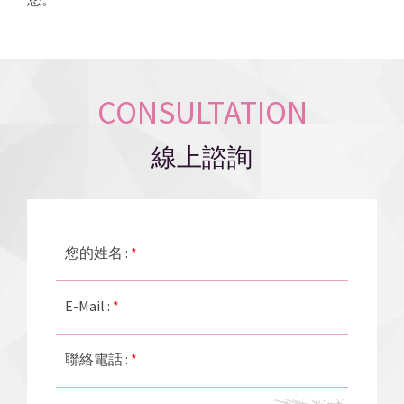
CONSULTATION
線上諮詢
您的姓名 :
*
E-Mail :
*
聯絡電話 :
*