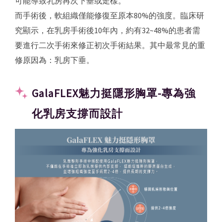
可能導致乳房再次下垂或走樣。
而手術後，軟組織僅能修復至原本80%的強度。臨床研
究顯示，在乳房手術後10年內，約有32~48%的患者需
要進行二次手術來修正初次手術結果。其中最常見的重
修原因為：乳房下垂。
GalaFLEX魅力挺隱形胸罩-專為強
化乳房支撐而設計