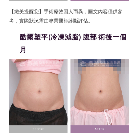
【緻美提醒您】手術療效因人而異，圖文內容僅供參
考，實際狀況需由專業醫師診斷評估。
酷爾塑平(冷凍減脂) 腹部 術後一個
月