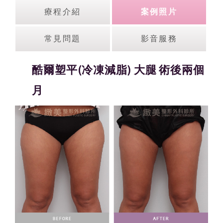
療程介紹
案例照片
常見問題
影音服務
酷爾塑平(冷凍減脂) 大腿 術後兩個
月