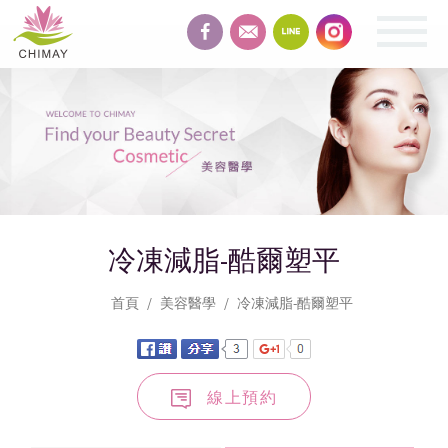
緻
美
整
形
BEAUTY
冷凍減脂-酷爾塑平
首頁
美容醫學
冷凍減脂-酷爾塑平
線上預約