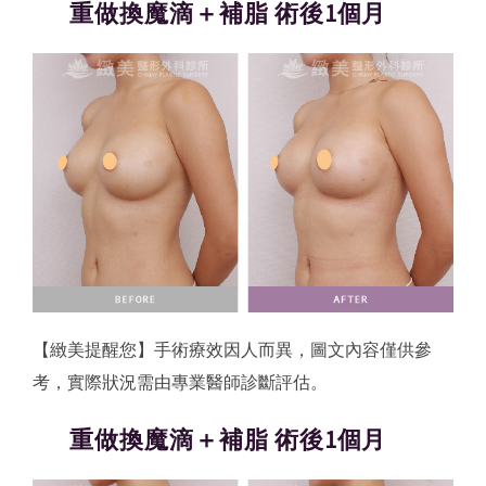
重做換魔滴＋補脂 術後1個月
【緻美提醒您】手術療效因人而異，圖文內容僅供參
考，實際狀況需由專業醫師診斷評估。
重做換魔滴＋補脂 術後1個月