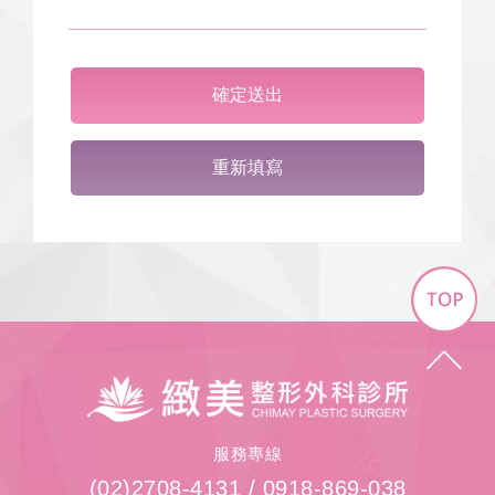
確定送出
重新填寫
Top
緻
美
整
形
服務專線
外
(02)2708-4131
/
0918-869-038