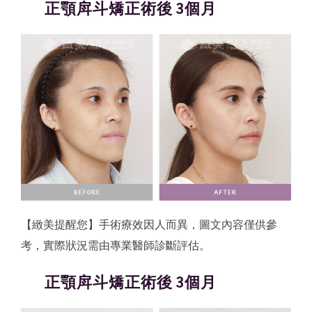
正顎戽斗矯正術後 3個月
【緻美提醒您】手術療效因人而異，圖文內容僅供參
考，實際狀況需由專業醫師診斷評估。
正顎戽斗矯正術後 3個月