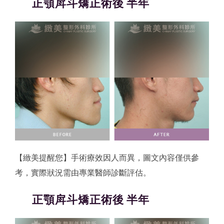
正顎戽斗矯正術後 半年
【緻美提醒您】手術療效因人而異，圖文內容僅供參
考，實際狀況需由專業醫師診斷評估。
正顎戽斗矯正術後 半年