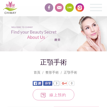
緻
美
整
形
SHAPING
正顎手術
首頁
整形手術
正顎手術
線上預約