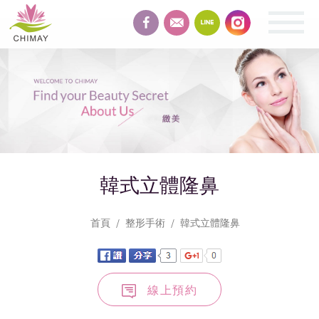
緻
美
整
形
SHAPING
韓式立體隆鼻
首頁
整形手術
韓式立體隆鼻
線上預約