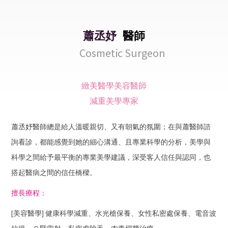
蕭丞妤
醫師
Cosmetic Surgeon
緻美醫學美容醫師
減重美學專家
蕭丞妤醫師總是給人溫暖親切、又有朝氣的氛圍；在與蕭醫師諮
詢看診，都能感覺到她的細心溝通、且專業科學的分析，美學與
科學之間給予最平衡的專業美學建議，深受客人信任與認同，也
搭起醫病之間的信任橋樑。
擅長療程：
[美容醫學] 健康科學減重、
水光槍保養、
女性私密處保養
、電音波