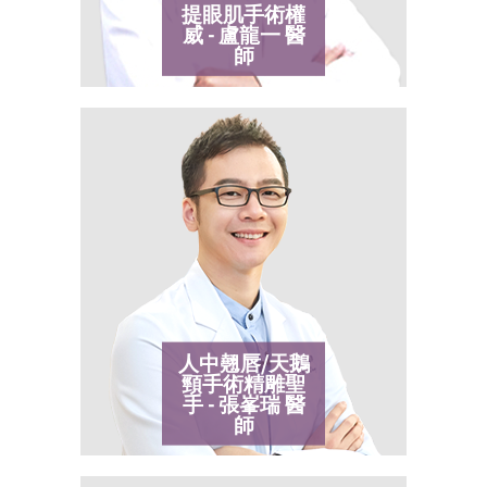
提眼肌手術權
威 - 盧龍一
醫
師
人中翹唇/天鵝
頸手術精雕聖
手 - 張峯瑞
醫
師