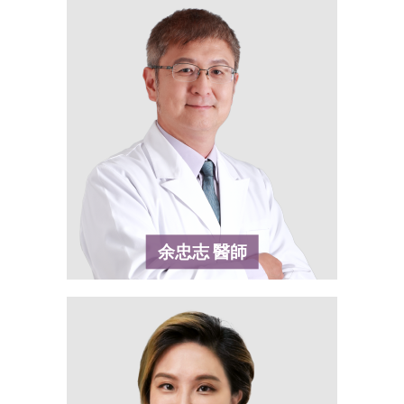
余忠志
醫師