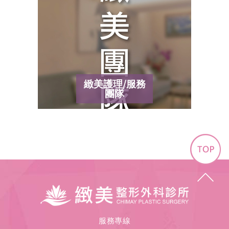
緻美護理/服務
團隊
Top
緻
美
整
形
服務專線