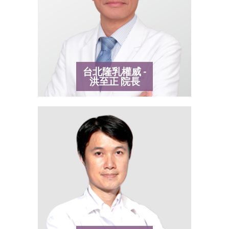
台北隆乳權威 -
洪至正
院長