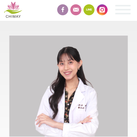
緻
美
整
形