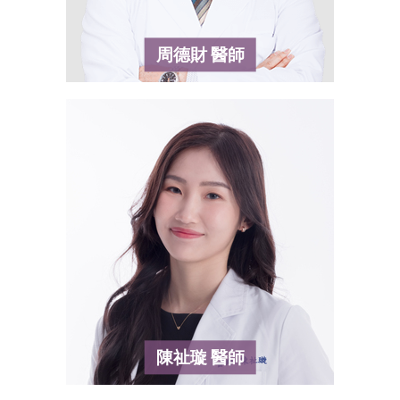
周德財
醫師
陳祉璇
醫師