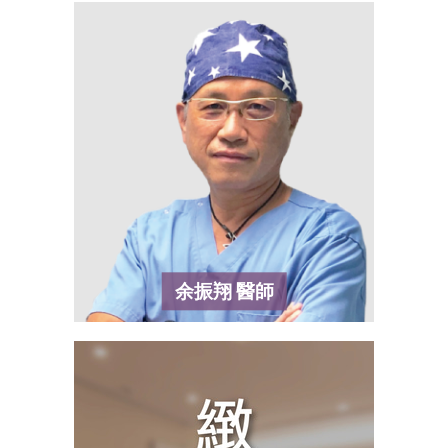
余振翔
醫師